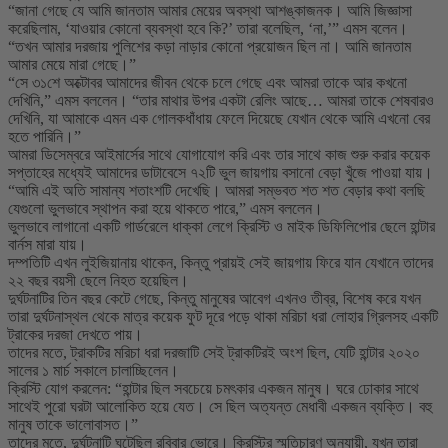
“জানা গেছে যে আমি জানতাম আমার মেয়ের অবস্থা আশঙ্কাজনক। আমি জিজ্ঞাসা
করেছিলাম, ‘যাওয়ার কোনো ব্যবস্থা হবে কি?’ তারা বলেছিল, ‘না,’” এমস বলেন।
“তখন আমার দরজায় পুলিশের কড়া নাড়ার কোনো প্রয়োজন ছিল না। আমি জানতাম
আমার মেয়ে মারা গেছে।”
“সে ৩১শে অক্টোবর আমাদের জীবন থেকে চলে গেছে এবং আমরা তাকে আর কখনো
দেখিনি,” এমস বললেন। “তার মাথার উপর একটা রেলিং আছে… আমরা তাকে শেষবারও
দেখিনি, যা আমাকে এমন এক গোলকধাঁধায় ফেলে দিয়েছে যেখান থেকে আমি এখনো বের
হতে পারিনি।”
আমরা ডিসেম্বরে আইমার্সের সাথে যোগাযোগ করি এবং তার সাথে কাজ শুরু করার কয়েক
সপ্তাহের মধ্যেই আমাদের ডাটাবেসে ৭২টি ভুল জায়গায় বসানো বেড়া খুঁজে পাওয়া যায়।
“আমি এই অতি সামান্য শতাংশটি দেখেছি। আমরা সম্ভবত শত শত বেড়ার কথা বলছি
যেগুলো ভুলভাবে স্থাপন করা হয়ে থাকতে পারে,” এমস বললেন।
ভুলভাবে লাগানো একটি গার্ডরেলে ধাক্কা লেগে ক্রিস্টি ও মাইক ডিফিলিপোর ছেলে হান্টার
বার্নস মারা যায়।
দম্পতিটি এখন লুইজিয়ানায় থাকেন, কিন্তু প্রায়ই সেই জায়গায় ফিরে যান যেখানে তাদের
২২ বছর বয়সী ছেলে নিহত হয়েছিল।
দুর্ঘটনাটির তিন বছর কেটে গেছে, কিন্তু মানুষের আবেগ এখনও তীব্র, বিশেষ করে যখন
তারা দুর্ঘটনাস্থল থেকে মাত্র কয়েক ফুট দূরে পড়ে থাকা মরিচা ধরা লোহার গ্রিলসহ একটি
ট্রাকের দরজা দেখতে পায়।
তাদের মতে, ট্রাকটির মরিচা ধরা দরজাটি সেই ট্রাকটিরই অংশ ছিল, যেটি হান্টার ২০২০
সালের ১ মার্চ সকালে চালাচ্ছিলেন।
ক্রিস্টি যোগ করলেন: “হান্টার ছিল সবচেয়ে চমৎকার একজন মানুষ। ঘরে ঢোকার সাথে
সাথেই পুরো ঘরটা আলোকিত হয়ে যেত। সে ছিল অত্যন্ত মেধাবী একজন ব্যক্তি। বহু
মানুষ তাকে ভালোবাসত।”
তাদের মতে, দুর্ঘটনাটি ঘটেছিল রবিবার ভোরে। ক্রিস্টির স্মৃতিচারণ অনুযায়ী, যখন তারা