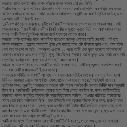
দরজায় টোকা শুনতে পান, তখন ঘড়িতে বাজে সকাল ৬টা ৪৬ মিনিট।
“আমি বিছানা থেকে লাফিয়ে উঠতেই দেখি সেখানে ফ্লোরিডা হাইওয়ে পেট্রোলের দুজন
অফিসার দাঁড়িয়ে আছেন। তাঁরা আমাদের জানালেন যে হান্টারের একটি দুর্ঘটনা ঘটেছে এবং
সে আর নেই,” ক্রিস্টি বলেন।
দুর্ঘটনা প্রতিবেদন অনুসারে, হান্টারের ট্রাকটি গার্ডরেলের শেষ প্রান্তে ধাক্কা খায়। এই
ধাক্কার ফলে ট্রাকটি ঘড়ির কাঁটার বিপরীত দিকে ঘুরতে ঘুরতে উল্টে যায় এবং মাথার ওপর
থাকা একটি বিশাল ট্র্যাফিক সাইনবোর্ডে সজোরে আঘাত করে।
মারাত্মক গাড়ি দুর্ঘটনার সাথে সম্পর্কিত যতগুলো জঘন্য কৌশল আমি দেখেছি, এটি তার
মধ্যে অন্যতম। তাদের অবশ্যই খুঁজে বের করতে হবে এটি কীভাবে ঘটল এবং এমন ঘটনা
যেন আর কখনো না ঘটে। আমাদের এখানে ২২ বছর বয়সী এক যুবক রাস্তার সাইনবোর্ডে
ধাক্কা মেরেছিল এবং তার গাড়িটি পুড়ে গিয়েছিল। “হ্যাঁ। আমি ক্ষুব্ধ এবং আমি মনে করি
ফ্লোরিডার মানুষেরও ক্ষুব্ধ হওয়া উচিত,” এমস বলেন।
আমরা জানতে পারি যে, যে বেড়াটিতে বার্নস ধাক্কা খায়, সেটি শুধু ভুলভাবে স্থাপন করাই
নয়, বরং সেটি ফ্রাঙ্কেনস্টাইনের মতো।
“ফ্রাঙ্কেনস্টাইনের ধারণাটি এসেছে দানব ফ্রাঙ্কেনস্টাইন থেকে। এর মূল বিষয় হলো
বিভিন্ন ব্যবস্থা থেকে অংশ নিয়ে সেগুলোকে একসাথে মেশানো,” আইমার্স বলেন।
দুর্ঘটনার সময়, ত্রুটিপূর্ণ স্থাপনের কারণে ইটি-প্লাস গার্ডরেলটি নকশার নির্দিষ্ট মান অনুযায়ী
ছিল না। গার্ডরেলটি এক্সট্রুশন হেডের মধ্য দিয়ে যেতে পারছিল না, কারণ টার্মিনালটিতে
ব্যবহৃত কেবল সংযুক্তি ব্যবস্থাটি স্বয়ংক্রিয়ভাবে সারিবদ্ধ হওয়ার পরিবর্তে গার্ডরেলের
সাথে বোল্ট দিয়ে আটকানো ছিল। হুক রিলিজটি শক অ্যাবজর্বারকে ফিড করে, চ্যাপ্টা করে
এবং পিছলে খুলে ফেলে। ফলে, যখন একটি ফোর্ড ট্রাক গার্ডরেলটিকে ধাক্কা দেয়, তখন
এর প্রান্তভাগ এবং গার্ডটি ফোর্ড ট্রাকটির যাত্রীর দিকের সামনের ফেন্ডার, হুড এবং মেঝে
ভেদ করে এর প্যাসেঞ্জার কম্পার্টমেন্টে ঢুকে যায়।
আইমার্সের সাথে মিলে আমরা যে ডেটাবেসটি তৈরি করেছি, তাতে শুধু ভুলভাবে লাগানো
বেড়াই নয়, এই জোড়াতালি দেওয়া বেড়াগুলোও অন্তর্ভুক্ত রয়েছে।