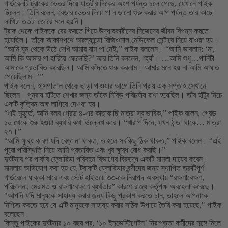
গার্ডরেলটি ট্রাকের ভেতর দিয়ে যাত্রীর দিকের অংশ পর্যন্ত চলে গেছে, যেখানে পাইক
ছিলেন। তিনি বলেন, বেড়ার ভেতর দিয়ে পা নাড়ানো শুরু করার আগ পর্যন্ত তার কাছে
লাথিটা ততটা জোরে মনে হয়নি।
ট্রাক থেকে পাইককে বের করতে গিয়ে উদ্ধারকারীদের নিজেদের জীবন বিপন্ন করতে
হয়েছিল। তাঁকে আকাশপথে অরল্যান্ডো রিজিওনাল মেডিকেল সেন্টারে নিয়ে যাওয়া হয়।
“আমি ঘুম থেকে উঠে দেখি আমার বাম পা নেই,” পাইক বললেন। “আমি ভাবলাম: ‘মা,
আমি কি আমার পা হারিয়ে ফেলেছি?’ আর তিনি বললেন, ‘হ্যাঁ। …আমি শুধু…পানিটা
আমাকে প্রভাবিত করেছিল। আমি কাঁদতে শুরু করলাম। আমার মনে হয় না আমি আঘাত
পেয়েছিলাম।’”
পাইক বলেন, হাসপাতাল থেকে ছাড়া পাওয়ার আগে তিনি প্রায় এক সপ্তাহ সেখানে
ছিলেন। পুনরায় হাঁটতে শেখার জন্য তাঁকে নিবিড় পরিচর্যায় রাখা হয়েছিল। তাঁর হাঁটুর নিচে
একটি কৃত্রিম অঙ্গ লাগিয়ে দেওয়া হয়।
“এই মুহূর্তে, আমি বলব গ্রেড ৪-এর কাছাকাছি মাত্রা স্বাভাবিক,” পাইক বলেন, গ্রেড
১০ থেকে শুরু হওয়া ব্যথার কথা উল্লেখ করে। “খারাপ দিনে, যখন ঠান্ডা থাকে… মাত্রা
২৭।”
“আমি ক্ষুব্ধ কারণ যদি বেড়া না থাকত, তাহলে সবকিছু ঠিক থাকত,” পাইক বলেন। “এই
পুরো পরিস্থিতি নিয়ে আমি প্রতারিত এবং খুব ক্ষুব্ধ বোধ করছি।”
দুর্ঘটনার পর পার্কার ফ্লোরিডা পরিবহন বিভাগের বিরুদ্ধে একটি মামলা দায়ের করেন।
মামলায় অভিযোগ করা হয় যে, ট্রাকটি ফ্লোরিডার বন্দীদের জন্য স্থাপিত ত্রুটিপূর্ণ
গার্ডরেলে ধাক্কা মারে এবং স্টেট হাইওয়ে ৩৩-কে নিরাপদ অবস্থায় “রক্ষণাবেক্ষণ,
পরিচালনা, মেরামত ও রক্ষণাবেক্ষণে ব্যর্থতার” কারণে রাজ্য কর্তৃপক্ষ অবহেলা করেছে।
"আপনি যদি মানুষকে সাহায্য করার জন্য কিছু প্রকাশ করতে চান, তাহলে আপনাকে
নিশ্চিত করতে হবে যে এটি মানুষকে সাহায্য করার সঠিক উপায়ে তৈরি করা হয়েছে," পাইক
বলেছেন।
কিন্তু পাইকের দুর্ঘটনার ১০ বছর পর, ‘১০ ইনভেস্টিগেটস’ নিরাপত্তা কর্মীদের সঙ্গে মিলে