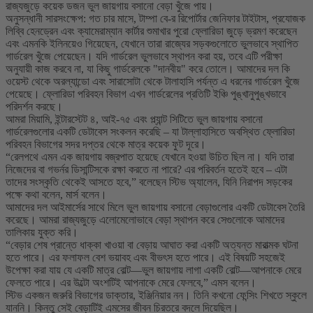
রাজ্যজুড়ে কয়েক ডজন ভুল জায়গায় বসানো বেড়া খুঁজে পায়।
অনুসন্ধানী সারসংক্ষেপ: গত চার মাসে, টাম্পা বে-র রিপোর্টার জেনিফার টাইটাস, প্রযোজক
লিব্বি হেনড্রেন এবং ক্যামেরাম্যান কার্টার শুমাখার পুরো ফ্লোরিডা জুড়ে ভ্রমণ করেছেন
এবং এমনকি ইলিনয়েও গিয়েছেন, যেখানে তারা রাজ্যের সড়কগুলোতে ভুলভাবে স্থাপিত
গার্ডরেল খুঁজে পেয়েছেন। যদি গার্ডরেল ভুলভাবে স্থাপন করা হয়, তবে এটি পরীক্ষা
অনুযায়ী কাজ করবে না, যা কিছু গার্ডরেলকে "দানবীয়" করে তোলে। আমাদের দল কি
ওয়েস্ট থেকে অরল্যান্ডো এবং সারাসোটা থেকে টালাহাসি পর্যন্ত এ ধরনের গার্ডরেল খুঁজে
পেয়েছে। ফ্লোরিডা পরিবহন বিভাগ এখন গার্ডরেলের প্রতিটি ইঞ্চি পুঙ্খানুপুঙ্খভাবে
পরিদর্শন করছে।
আমরা মিয়ামি, ইন্টারস্টেট ৪, আই-৭৫ এবং প্ল্যান্ট সিটিতে ভুল জায়গায় বসানো
গার্ডরেলগুলোর একটি ডেটাবেস সংকলন করেছি – যা টাল্লাহাসিতে অবস্থিত ফ্লোরিডা
পরিবহন বিভাগের সদর দপ্তর থেকে মাত্র কয়েক ফুট দূরে।
“রেলপথে এমন এক জায়গায় বজ্রপাত হয়েছে যেখানে হওয়া উচিত ছিল না। যদি তারা
নিজেদের বা গভর্নর ডিসান্টিসকে রক্ষা করতে না পারে? এর পরিবর্তন হতেই হবে – এটা
তাদের সংস্কৃতি থেকেই আসতে হবে,” বলেছেন স্টিভ অ্যালেন, যিনি নিরাপদ সড়কের
পক্ষে কথা বলেন, মার্স বলেন।
আমাদের দল আইমার্সের সাথে মিলে ভুল জায়গায় বসানো বেড়াগুলোর একটি ডেটাবেস তৈরি
করেছে। আমরা রাজ্যজুড়ে এলোমেলোভাবে বেড়া স্থাপন করে সেগুলোকে আমাদের
তালিকায় যুক্ত করি।
“বেড়ার শেষ প্রান্তে ধাক্কা খাওয়া বা বেড়ায় আঘাত করা একটি অত্যন্ত মারাত্মক ঘটনা
হতে পারে। এর ফলাফল বেশ ভয়াবহ এবং বীভৎস হতে পারে। এই বিষয়টি সহজেই
উপেক্ষা করা যায় যে একটি মাত্র বোল্ট—ভুল জায়গায় লাগা একটি বোল্ট—আপনাকে মেরে
ফেলতে পারে। এর উল্টো অংশটিই আপনাকে মেরে ফেলবে,” এমস বলেন।
স্টিভ একজন জরুরি বিভাগের ডাক্তার, ইঞ্জিনিয়ার নন। তিনি কখনো ফেন্সিং শিখতে স্কুলে
যাননি। কিন্তু সেই বেড়াটিই এমসের জীবন চিরতরে বদলে দিয়েছিল।