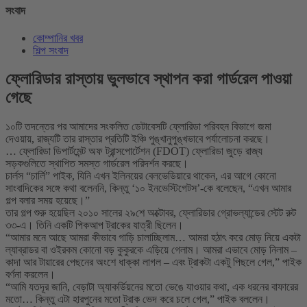
সংবাদ
কোম্পানির খবর
শিল্প সংবাদ
ফ্লোরিডার রাস্তায় ভুলভাবে স্থাপন করা গার্ডরেল পাওয়া
গেছে
১০টি তদন্তের পর আমাদের সংকলিত ডেটাবেসটি ফ্লোরিডা পরিবহন বিভাগে জমা
দেওয়ায়, রাজ্যটি তার রাস্তার প্রতিটি ইঞ্চি পুঙ্খানুপুঙ্খভাবে পর্যালোচনা করছে।
… ফ্লোরিডা ডিপার্টমেন্ট অফ ট্রান্সপোর্টেশন (FDOT) ফ্লোরিডা জুড়ে রাজ্য
সড়কগুলিতে স্থাপিত সমস্ত গার্ডরেল পরিদর্শন করছে।
চার্লস “চার্লি” পাইক, যিনি এখন ইলিনয়ের বেলভেডিয়ারে থাকেন, এর আগে কোনো
সাংবাদিকের সঙ্গে কথা বলেননি, কিন্তু ‘১০ ইনভেস্টিগেটস’-কে বলেছেন, “এখন আমার
গল্প বলার সময় হয়েছে।”
তার গল্প শুরু হয়েছিল ২০১০ সালের ২৯শে অক্টোবর, ফ্লোরিডার গ্রোভল্যান্ডের স্টেট রুট
৩৩-এ। তিনি একটি পিকআপ ট্রাকের যাত্রী ছিলেন।
“আমার মনে আছে আমরা কীভাবে গাড়ি চালাচ্ছিলাম… আমরা হঠাৎ করে মোড় নিয়ে একটা
ল্যাব্রাডর বা ওইরকম কোনো বড় কুকুরকে এড়িয়ে গেলাম। আমরা এভাবে মোড় নিলাম –
কাদা আর টায়ারের পেছনের অংশে ধাক্কা লাগল – এবং ট্রাকটা একটু পিছলে গেল,” পাইক
বর্ণনা করলেন।
“আমি যতদূর জানি, বেড়াটা অ্যাকর্ডিয়নের মতো ভেঙে যাওয়ার কথা, এক ধরনের বাফারের
মতো… কিন্তু এটা হারপুনের মতো ট্রাক ভেদ করে চলে গেল,” পাইক বললেন।