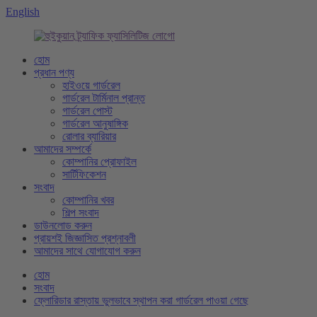
English
হোম
প্রধান পণ্য
হাইওয়ে গার্ডরেল
গার্ডরেল টার্মিনাল প্রান্ত
গার্ডরেল পোস্ট
গার্ডরেল আনুষাঙ্গিক
রোলার ব্যারিয়ার
আমাদের সম্পর্কে
কোম্পানির প্রোফাইল
সার্টিফিকেশন
সংবাদ
কোম্পানির খবর
শিল্প সংবাদ
ডাউনলোড করুন
প্রায়শই জিজ্ঞাসিত প্রশ্নাবলী
আমাদের সাথে যোগাযোগ করুন
হোম
সংবাদ
ফ্লোরিডার রাস্তায় ভুলভাবে স্থাপন করা গার্ডরেল পাওয়া গেছে