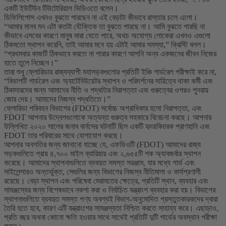
একটি ইউটিউব টিউটোরিয়াল ভিডিওতে বলেন।
ডিফিলিপোস এখনও বুঝতে পারছেন না এই বেড়াটা কীভাবে রাস্তায় চলে এলো।
“আমার মানব মন এটা কতটা যৌক্তিক তা বুঝতে পারছে না। আমি বুঝতে পারছি না
কীভাবে এসবের কারণে মানুষ মারা যেতে পারে, অথচ অযোগ্য লোকেরা এখনও এগুলো
ঠিকমতো স্থাপন করেনি, তাই আমার মনে হয় এটাই আমার সমস্যা,” ক্রিস্টি বলল।
“প্রথমবার কাজটি ঠিকভাবে করতে না পারার কারণে আপনি অন্য একজনের জীবন নিজের
হাতে তুলে নিচ্ছেন।”
তারা শুধু ফ্লোরিডার রাজ্যব্যাপী মহাসড়কগুলোর প্রতিটি ইঞ্চি গার্ডরেল পরীক্ষাই করে না,
“বিভাগটি গার্ডরেল এবং অ্যাটেনিউয়েটর স্থাপন ও পরিদর্শনের দায়িত্বে থাকা কর্মী এবং
ঠিকাদারদের জন্য আমাদের নীতি ও পদ্ধতির নিরাপত্তা এবং গুরুত্বের ওপরও পুনরায়
জোর দেয়। আমাদের নিজস্ব পদ্ধতিতে।”
ফ্লোরিডা পরিবহন বিভাগের (FDOT) সর্বোচ্চ অগ্রাধিকার হলো নিরাপত্তা, এবং
FDOT আপনার উদ্বেগগুলোকে অত্যন্ত গুরুত্ব সহকারে বিবেচনা করছে। আপনার
উল্লিখিত ২০২০ সালের জনাব বার্নসের ঘটনাটি ছিল একটি হৃদয়বিদারক প্রাণহানি এবং
FDOT তার পরিবারের সাথে যোগাযোগ করছে।
আপনার অবগতির জন্য জানানো যাচ্ছে যে, এফডিওটি (FDOT) আমাদের রাজ্য
সড়কগুলিতে প্রায় ৪,৭০০ মাইল ব্যারিয়ার এবং ২,৬৫৫টি শক অ্যাবজর্বার স্থাপন
করেছে। আমাদের স্থাপনাগুলিতে ব্যবহৃত সমস্ত সরঞ্জাম, যার মধ্যে গার্ড এবং
সাইলেন্সারও অন্তর্ভুক্ত, সেগুলির জন্য বিভাগের নিজস্ব নীতিমালা ও কার্যপ্রণালী
রয়েছে। বেড়া স্থাপন এবং পরিষেবা মেরামতের ক্ষেত্রে, প্রতিটি স্থান, ব্যবহার এবং
সামঞ্জস্যের জন্য বিশেষভাবে নকশা করা ও নির্বাচিত যন্ত্রাংশ ব্যবহার করা হয়। বিভাগের
স্থাপনাগুলিতে ব্যবহৃত সমস্ত পণ্য অবশ্যই বিভাগ-অনুমোদিত প্রস্তুতকারকদের দ্বারা
তৈরি হতে হবে, কারণ এটি যন্ত্রাংশের সামঞ্জস্যতা নিশ্চিত করতে সাহায্য করে। এছাড়াও,
প্রতি বছর অথবা কোনো ক্ষতি হওয়ার সাথে সাথেই প্রতিটি দুটি গার্ডের অবস্থান পরীক্ষা