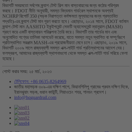
করুন।
বিভাগটি সময়মতো সর্বশেষ ক্র্যাশ টেস্ট শিল্প মান বাস্তবায়নের জন্য কঠোর পরিশ্রম
করছে। FDOT নীতি অনুযায়ী, সমস্ত বিদ্যমান গার্ডরেল স্থাপনকে অবশ্যই
NCHRP রিপোর্ট 350 (সড়ক নিরাপত্তা কর্মক্ষমতা মূল্যায়নের জন্য প্রস্তাবিত
পদ্ধতি)-এর ক্র্যাশ টেস্ট মান পূরণ করতে হবে। এছাড়াও, ২০১৪ সালে, FDOT বর্তমান
ক্র্যাশ টেস্ট মান AASHTO ইকুইপমেন্ট সেফটি অ্যাসেসমেন্ট ম্যানুয়াল (MASH)
গ্রহণ করে একটি বাস্তবায়ন পরিকল্পনা তৈরি করে। বিভাগটি তার গার্ডের মান এবং
অনুমোদিত পণ্যের তালিকা আপডেট করেছে, যাতে সমস্ত নতুন স্থাপিত বা সম্পূর্ণরূপে
প্রতিস্থাপিত সরঞ্জাম MASH-এর প্রয়োজনীয়তা মেনে চলে। এছাড়াও, ২০১৯ সালে,
বিভাগটি ২০০৯ সালে রাজ্যব্যাপী সমস্ত এক্স-লাইট গার্ড প্রতিস্থাপনের আদেশ দেয়।
ফলস্বরূপ, আমাদের রাজ্যব্যাপী স্থাপনাগুলো থেকে সমস্ত এক্স-লাইট গার্ড সরিয়ে ফেলা
হয়েছে।
পোস্ট করার সময়: ২৫ মার্চ, ২০২৩
টেলিফোন: +86 0635-8264969
জাতীয় মহাসড়ক ৩০৯-এর দক্ষিণ পাশে, কিয়ানশিলিপু গ্রামের প্রথম দক্ষিণ দিকে,
ইয়ানঝুয়াং সড়ক, গুয়ান কাউন্টি, লিয়াওচেং শহর, শানডং প্রদেশ।
info@hqguardrail.com