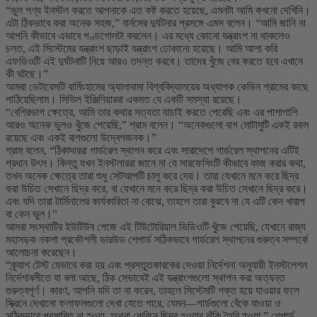
“ভুল পণ্য ইনস্টল করতে আপনাকে এত কষ্ট করতে হয়েছে, এমনটা আমি কখনো দেখিনি।
এটা ঠিকভাবে করা অনেক সহজ,” বার্নসের দুর্ঘটনার প্রসঙ্গে এমস বলেন। “আমি জানি না
আপনি কীভাবে এভাবে গণ্ডগোলটা করলেন। এর মধ্যে কোনো যন্ত্রাংশ না থাকলেও
চলত, এই সিস্টেমের যন্ত্রাংশ ছাড়াই যন্ত্রাংশ ঢোকানো হয়েছে। আমি আশা করি
এফডিওটি এই দুর্ঘটনাটি নিয়ে আরও তদন্ত করবে। তাদের খুঁজে বের করতে হবে এখানে
কী ঘটছে।”
আমরা ডেটাবেসটি বার্মিংহামের অ্যালাবামা বিশ্ববিদ্যালয়ের অধ্যাপক কেভিন শ্রামের কাছে
পাঠিয়েছিলাম। সিভিল ইঞ্জিনিয়াররা একমত যে একটি সমস্যা রয়েছে।
“বেশিরভাগ ক্ষেত্রে, আমি তার কথার সত্যতা যাচাই করতে পেরেছি এবং এর পাশাপাশি
আরও অনেক ভুলও খুঁজে পেয়েছি,” শ্রাম বলেন। “অনেকগুলো বাগ মোটামুটি একই রকম
রয়েছে এবং একই বাগগুলো উদ্বেগজনক।”
শ্রাম বলেন, “ঠিকাদাররা গার্ডরেল স্থাপন করে এবং সারাদেশে গার্ডরেল স্থাপনের এটিই
প্রধান উৎস। কিন্তু যখন ইনস্টলাররা জানে না যে সারফেসিংটি কীভাবে কাজ করার কথা,
তখন অনেক ক্ষেত্রে তারা শুধু সেটআপটি চালু করে দেয়। তারা যেখানে মনে করে ছিদ্র
করা উচিত সেখানে ছিদ্র করে, বা যেখানে মনে করে ছিদ্র করা উচিত সেখানে ছিদ্র করে।
এবং যদি তারা টার্মিনালের কার্যকারিতা না বোঝে, তাহলে তারা বুঝবে না যে এটি কেন খারাপ
বা কেন ভুল।”
আমরা সংস্থাটির ইউটিউব পেজে এই টিউটোরিয়াল ভিডিওটি খুঁজে পেয়েছি, যেখানে রাজ্য
মহাসড়ক নকশা প্রকৌশলী ডারউড শেপার্ড সঠিকভাবে গার্ডরেল স্থাপনের গুরুত্ব সম্পর্কে
আলোচনা করেছেন।
“ক্র্যাশ টেস্ট যেভাবে করা হয় এবং প্রস্তুতকারকের দেওয়া নির্দেশনা অনুযায়ী ইনস্টলেশন
নির্দেশাবলীতে যা বলা আছে, ঠিক সেভাবেই এই যন্ত্রাংশগুলো স্থাপন করা অত্যন্ত
গুরুত্বপূর্ণ। কারণ, আপনি যদি তা না করেন, তাহলে সিস্টেমটি শক্ত হয়ে যাওয়ার ফলে
স্ক্রিনে দেখানো ফলাফলগুলো দেখা যেতে পারে, যেমন—গার্ডগুলো বেঁকে যাওয়া ও
সঠিকভাবে প্রসারিত না হওয়া, অথবা কেবিনে ছিদ্র হওয়ার ঝুঁকি তৈরি হওয়া,” শেপার্ড