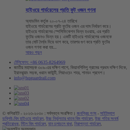
হাইওয়ে গার্ডরেলের প্রতি ফুট ওজন গণনা
অ্যাডমিন কর্তৃক ২০-০৭-২৪ তারিখে
হাইওয়ে গার্ডরেলের প্রতি ফুটের ওজন এর দাম নির্ধারণ করে।
হাইওয়ে গার্ডরেলের স্পেসিফিকেশন ভিন্ন হওয়ায়, এর প্রতি
ফুটের ওজনও ভিন্ন হয়। একটি হাইওয়ে গার্ডরেলের ওজনকে
তার মোট দৈর্ঘ্য দিয়ে ভাগ করে, তারপর গুণ করে প্রতি ফুটের
ওজন গণনা করা হয়...
আরও পড়ুন
টেলিফোন: +86 0635-8264969
জাতীয় মহাসড়ক ৩০৯-এর দক্ষিণ পাশে, কিয়ানশিলিপু গ্রামের প্রথম দক্ষিণ দিকে,
ইয়ানঝুয়াং সড়ক, গুয়ান কাউন্টি, লিয়াওচেং শহর, শানডং প্রদেশ।
info@hqguardrail.com
© কপিরাইট - ২০২৩-২০৩০ : সর্বস্বত্ব সংরক্ষিত।
জনপ্রিয় পণ্য
-
সাইটম্যাপ
ডব্লিউ-বিম হাইওয়ে গার্ডরেল
,
উচ্চ নির্ভুলতার ধাতব বিম গার্ডরেল
,
উচ্চ গতির সংঘর্ষ
প্রতিরোধক
,
স্টিল বিম গার্ডরেল
,
যান চলাচলে বাধা
,
নিরাপত্তা গার্ডরেল
,