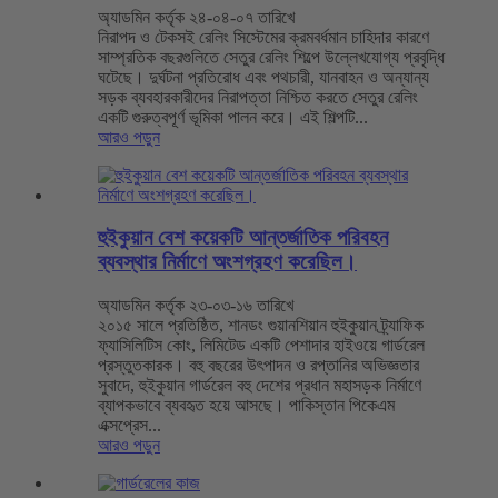
অ্যাডমিন কর্তৃক ২৪-০৪-০৭ তারিখে
নিরাপদ ও টেকসই রেলিং সিস্টেমের ক্রমবর্ধমান চাহিদার কারণে
সাম্প্রতিক বছরগুলিতে সেতুর রেলিং শিল্পে উল্লেখযোগ্য প্রবৃদ্ধি
ঘটেছে। দুর্ঘটনা প্রতিরোধ এবং পথচারী, যানবাহন ও অন্যান্য
সড়ক ব্যবহারকারীদের নিরাপত্তা নিশ্চিত করতে সেতুর রেলিং
একটি গুরুত্বপূর্ণ ভূমিকা পালন করে। এই শিল্পটি...
আরও পড়ুন
হুইকুয়ান বেশ কয়েকটি আন্তর্জাতিক পরিবহন
ব্যবস্থার নির্মাণে অংশগ্রহণ করেছিল।
অ্যাডমিন কর্তৃক ২৩-০৩-১৬ তারিখে
২০১৫ সালে প্রতিষ্ঠিত, শানডং গুয়ানশিয়ান হুইকুয়ান ট্র্যাফিক
ফ্যাসিলিটিস কোং, লিমিটেড একটি পেশাদার হাইওয়ে গার্ডরেল
প্রস্তুতকারক। বহু বছরের উৎপাদন ও রপ্তানির অভিজ্ঞতার
সুবাদে, হুইকুয়ান গার্ডরেল বহু দেশের প্রধান মহাসড়ক নির্মাণে
ব্যাপকভাবে ব্যবহৃত হয়ে আসছে। পাকিস্তান পিকেএম
এক্সপ্রেস...
আরও পড়ুন