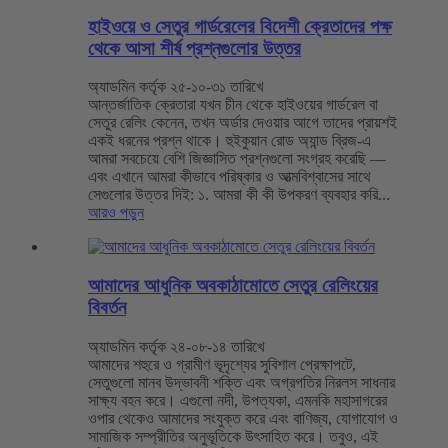
হাইওয়ে ও সেতুর গার্ডরেলের বিদেশী ক্রেতাদের পক্ষ
থেকে আসা শীর্ষ প্রশ্নগুলোর উত্তর
অ্যাডমিন কর্তৃক ২৫-১০-৩১ তারিখে
আন্তর্জাতিক ক্রেতারা যখন চীন থেকে হাইওয়ের গার্ডরেল বা
সেতুর রেলিং কেনেন, তখন অর্ডার দেওয়ার আগে তাদের প্রায়শই
একই ধরনের প্রশ্ন থাকে। হুইকুয়ান রোড অ্যান্ড ব্রিজ-এ
আমরা সবচেয়ে বেশি জিজ্ঞাসিত প্রশ্নগুলো সংগ্রহ করেছি —
এবং এখানে আমরা কীভাবে পরিষ্কার ও আত্মবিশ্বাসের সাথে
সেগুলোর উত্তর দিই: ১. আমরা কী কী উপকরণ ব্যবহার করি...
আরও পড়ুন
আমাদের আধুনিক অবকাঠামোতে সেতুর রেলিংয়ের
বিবর্তন
অ্যাডমিন কর্তৃক ২৪-০৮-১৪ তারিখে
আমাদের শহুরে ও গ্রামীণ ভূদৃশ্যের সুবিশাল প্রেক্ষাপটে,
সেতুগুলো মানব উদ্ভাবনী শক্তি এবং অগ্রগতির নিরলস সাধনার
সাক্ষ্য বহন করে। এগুলো নদী, উপত্যকা, এমনকি মহাসাগরের
ওপার থেকেও আমাদের সংযুক্ত করে এবং বাণিজ্য, যোগাযোগ ও
সামাজিক সম্প্রীতির অনুভূতিকে উৎসাহিত করে। তবুও, এই