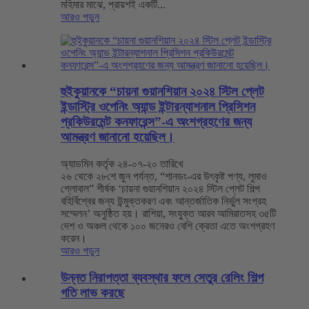
মহিমার মাঝে, প্রায়শই একটি...
আরও পড়ুন
হুইকুয়ানকে “চায়না গুয়ানশিয়ান ২০২৪ স্টিল প্লেট
ইন্ডাস্ট্রি ওপেনিং অ্যান্ড ইন্টারন্যাশনাল প্রিসিশন
প্রকিউরমেন্ট কনফারেন্স”-এ অংশগ্রহণের জন্য
আমন্ত্রণ জানানো হয়েছিল।
অ্যাডমিন কর্তৃক ২৪-০৭-২০ তারিখে
২৬ থেকে ২৮শে জুন পর্যন্ত, “শানডং-এর উৎকৃষ্ট পণ্য, লুমাও
গ্লোবাল” শীর্ষক ‘চায়না গুয়ানশিয়ান ২০২৪ স্টিল প্লেট শিল্প
বহির্বিশ্বের জন্য উন্মুক্তকরণ এবং আন্তর্জাতিক নির্ভুল সংগ্রহ
সম্মেলন’ অনুষ্ঠিত হয়। রাশিয়া, সংযুক্ত আরব আমিরাতসহ ৩৫টি
দেশ ও অঞ্চল থেকে ১০০ জনেরও বেশি ক্রেতা এতে অংশগ্রহণ
করেন।
আরও পড়ুন
উন্নত নিরাপত্তা ব্যবস্থার ফলে সেতুর রেলিং শিল্প
গতি লাভ করছে