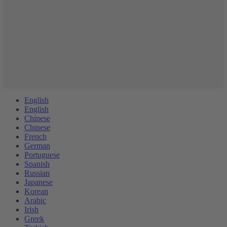
English
English
Chinese
Chinese
French
German
Portuguese
Spanish
Russian
Japanese
Korean
Arabic
Irish
Greek