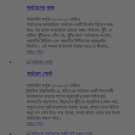
গার্ডরেলের কাজ
অ্যাডমিন কর্তৃক ২০-০৮-১২ তারিখে
গার্ডরেলের কার্যকারিতা: গার্ডরেল একটি সিস্টেম হিসেবে কাজ
করে, যার মধ্যে অন্তর্ভুক্ত রয়েছে স্বয়ং গার্ডরেল, খুঁটি, যে
মাটিতে খুঁটিগুলো পোঁতা হয়, খুঁটির সাথে গার্ডরেলের সংযোগ,
প্রান্তীয় টার্মিনাল এবং প্রান্তীয় টার্মিনালের অ্যাঙ্করিং
সিস্টেম। এই সমস্ত উপাদানই নির্ধারণ করে যে কীভাবে...
আরও পড়ুন
গার্ডরেল পোস্ট
অ্যাডমিন কর্তৃক ২০-০৮-১২ তারিখে
ট্র্যাফিক ইঞ্জিনিয়ারিং-এ, হাইওয়ের গার্ডরেল একটি বিপথগামী
যানবাহনকে রাস্তার পাশের মনুষ্যসৃষ্ট (যেমন সাইনবোর্ড,
কালভার্টের প্রবেশপথ, বিদ্যুতের খুঁটি) বা প্রাকৃতিক (যেমন গাছ,
পাথুরে ঢাল) প্রতিবন্ধকতায় ধাক্কা খাওয়া, রাস্তা থেকে ছিটকে
খাড়া ঢাল বেয়ে নিচে পড়ে যাওয়া, অথবা রাস্তা থেকে সরে যাওয়া
প্রতিরোধ করতে পারে।
আরও পড়ুন