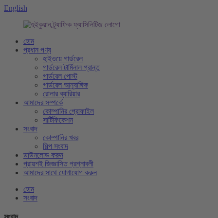
English
হোম
প্রধান পণ্য
হাইওয়ে গার্ডরেল
গার্ডরেল টার্মিনাল প্রান্ত
গার্ডরেল পোস্ট
গার্ডরেল আনুষাঙ্গিক
রোলার ব্যারিয়ার
আমাদের সম্পর্কে
কোম্পানির প্রোফাইল
সার্টিফিকেশন
সংবাদ
কোম্পানির খবর
শিল্প সংবাদ
ডাউনলোড করুন
প্রায়শই জিজ্ঞাসিত প্রশ্নাবলী
আমাদের সাথে যোগাযোগ করুন
হোম
সংবাদ
সংবাদ