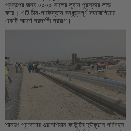
প্রকল্পের জন্য ২০২০ সালের লুবান পুরস্কার লাভ
করে। এটি চীন-পাকিস্তান বন্ধুত্বপূর্ণ সহযোগিতার
একটি আদর্শ প্রদর্শনী প্রকল্প।
শানডং প্রদেশের গুয়ানশিয়ান কাউন্টির হুইকুয়ান পরিবহন