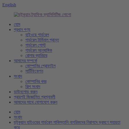
English
হোম
প্রধান পণ্য
হাইওয়ে গার্ডরেল
গার্ডরেল টার্মিনাল প্রান্ত
গার্ডরেল পোস্ট
গার্ডরেল আনুষাঙ্গিক
রোলার ব্যারিয়ার
আমাদের সম্পর্কে
কোম্পানির প্রোফাইল
সার্টিফিকেশন
সংবাদ
কোম্পানির খবর
শিল্প সংবাদ
ডাউনলোড করুন
প্রায়শই জিজ্ঞাসিত প্রশ্নাবলী
আমাদের সাথে যোগাযোগ করুন
হোম
সংবাদ
হুইকুয়ান হাইওয়ের গার্ডরেল পাকিস্তানি নাগরিকদের নিরাপদে ভ্রমণে সহায়তা
করে