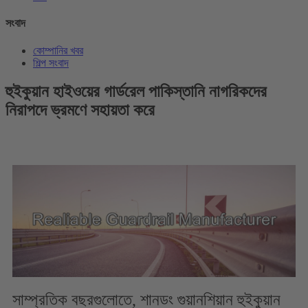
সংবাদ
কোম্পানির খবর
শিল্প সংবাদ
হুইকুয়ান হাইওয়ের গার্ডরেল পাকিস্তানি নাগরিকদের
নিরাপদে ভ্রমণে সহায়তা করে
সাম্প্রতিক বছরগুলোতে, শানডং গুয়ানশিয়ান হুইকুয়ান