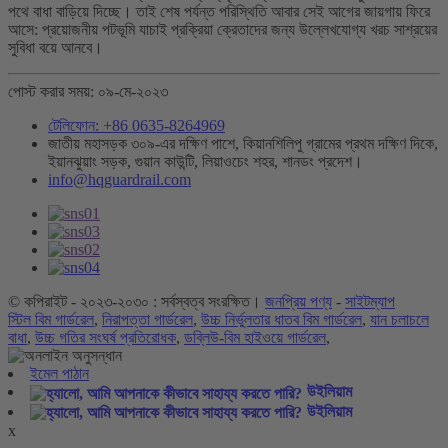
পথে বাধা বাড়িয়ে দিচ্ছে। তাই শেষ পর্যন্ত পরিস্থিতি আবার সেই আগের জায়গায় ফিরে
আসে: প্রয়োজনীয় পটভূমি যাচাই প্রক্রিয়া ক্রেতাদের জন্য উল্লেখযোগ্য খরচ সাশ্রয়ের
সুবিধা বয়ে আনবে।
পোস্ট করার সময়: ০৯-মে-২০২৩
টেলিফোন: +86 0635-8264969
জাতীয় মহাসড়ক ৩০৯-এর দক্ষিণ পাশে, কিয়ানশিলিপু গ্রামের প্রথম দক্ষিণ দিকে,
ইয়ানঝুয়াং সড়ক, গুয়ান কাউন্টি, লিয়াওচেং শহর, শানডং প্রদেশ।
info@hqguardrail.com
© কপিরাইট - ২০২৩-২০৩০ : সর্বস্বত্ব সংরক্ষিত।
জনপ্রিয় পণ্য
-
সাইটম্যাপ
স্টিল বিম গার্ডরেল
,
নিরাপত্তা গার্ডরেল
,
উচ্চ নির্ভুলতার ধাতব বিম গার্ডরেল
,
যান চলাচলে
বাধা
,
উচ্চ গতির সংঘর্ষ প্রতিরোধক
,
ডব্লিউ-বিম হাইওয়ে গার্ডরেল
,
ইমেল পাঠান
উইলিয়াম
উইলিয়াম
x