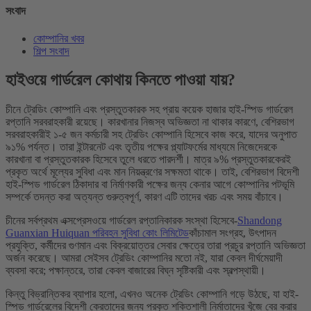
সংবাদ
কোম্পানির খবর
শিল্প সংবাদ
হাইওয়ে গার্ডরেল কোথায় কিনতে পাওয়া যায়?
চীনে ট্রেডিং কোম্পানি এবং প্রস্তুতকারক সহ প্রায় কয়েক হাজার হাই-স্পিড গার্ডরেল
রপ্তানি সরবরাহকারী রয়েছে। কারখানার নিজস্ব অভিজ্ঞতা না থাকার কারণে, বেশিরভাগ
সরবরাহকারীই ১-৫ জন কর্মচারী সহ ট্রেডিং কোম্পানি হিসেবে কাজ করে, যাদের অনুপাত
৯১% পর্যন্ত। তারা ইন্টারনেট এবং তৃতীয় পক্ষের প্ল্যাটফর্মের মাধ্যমে নিজেদেরকে
কারখানা বা প্রস্তুতকারক হিসেবে তুলে ধরতে পারদর্শী। মাত্র ৯% প্রস্তুতকারকেরই
প্রকৃত অর্থে মূল্যের সুবিধা এবং মান নিয়ন্ত্রণের সক্ষমতা থাকে। তাই, বেশিরভাগ বিদেশী
হাই-স্পিড গার্ডরেল ঠিকাদার বা নির্মাণকারী পক্ষের জন্য কেনার আগে কোম্পানির পটভূমি
সম্পর্কে তদন্ত করা অত্যন্ত গুরুত্বপূর্ণ, কারণ এটি তাদের খরচ এবং সময় বাঁচাবে।
চীনের সর্বপ্রথম এক্সপ্রেসওয়ে গার্ডরেল রপ্তানিকারক সংস্থা হিসেবে-
Shandong
Guanxian Huiquan পরিবহন সুবিধা কোং লিমিটেড
কাঁচামাল সংগ্রহ, উৎপাদন
প্রযুক্তি, কর্মীদের গুণমান এবং বিক্রয়োত্তর সেবার ক্ষেত্রে তারা প্রচুর রপ্তানি অভিজ্ঞতা
অর্জন করেছে। আমরা সেইসব ট্রেডিং কোম্পানির মতো নই, যারা কেবল দীর্ঘমেয়াদী
ব্যবসা করে; পক্ষান্তরে, তারা কেবল বাজারের বিঘ্ন সৃষ্টিকারী এবং স্বল্পস্থায়ী।
কিন্তু বিভ্রান্তিকর ব্যাপার হলো, এখনও অনেক ট্রেডিং কোম্পানি গড়ে উঠছে, যা হাই-
স্পিড গার্ডরেলের বিদেশী ক্রেতাদের জন্য প্রকৃত শক্তিশালী নির্মাতাদের খুঁজে বের করার