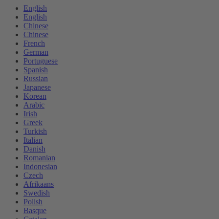
English
English
Chinese
Chinese
French
German
Portuguese
Spanish
Russian
Japanese
Korean
Arabic
Irish
Greek
Turkish
Italian
Danish
Romanian
Indonesian
Czech
Afrikaans
Swedish
Polish
Basque