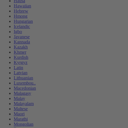
Hausa
Hawaiian
Hebrew
Hmong
Hungarian
Icelandic
Igbo
Javanese
Kannada
Kazakh
Khmer
Kurdish
Kyrgyz
Latin
Latvian
Lithuanian
Luxembou..
Macedonian
Malagasy
Malay
Malayalam
Maltese
Maori
Marathi
Mongolian