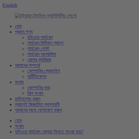
English
হোম
প্রধান পণ্য
হাইওয়ে গার্ডরেল
গার্ডরেল টার্মিনাল প্রান্ত
গার্ডরেল পোস্ট
গার্ডরেল আনুষাঙ্গিক
রোলার ব্যারিয়ার
আমাদের সম্পর্কে
কোম্পানির প্রোফাইল
সার্টিফিকেশন
সংবাদ
কোম্পানির খবর
শিল্প সংবাদ
ডাউনলোড করুন
প্রায়শই জিজ্ঞাসিত প্রশ্নাবলী
আমাদের সাথে যোগাযোগ করুন
হোম
সংবাদ
হাইওয়ে গার্ডরেল কোথায় কিনতে পাওয়া যায়?