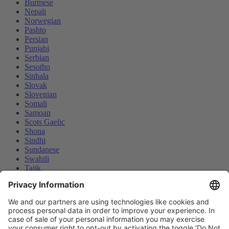
Burmese
Nepali
Norwegian
Pashto
Persian
Punjabi
Serbian
Sesotho
Sinhala
Slovak
Slovenian
Somali
Samoan
Scots Gaelic
Shona
Sindhi
Sundanese
Swahili
Tajik
Tamil
Telugu
Thai
Ukrainian
We use cookies and similar technologies on our website to
Urdu
enhance your experience and personalize content and ads. By
Uzbek
continuing to use our website/app, you consent to the use of