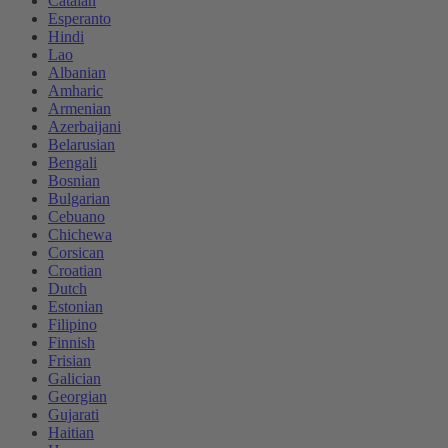
Catalan
Esperanto
Hindi
Lao
Albanian
Amharic
Armenian
Azerbaijani
Belarusian
Bengali
Bosnian
Bulgarian
Cebuano
Chichewa
Corsican
Croatian
Dutch
Estonian
Filipino
Finnish
Frisian
Galician
Georgian
Gujarati
Haitian